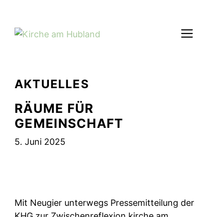
Zum
Inhalt
Men
springen
AKTUELLES
RÄUME FÜR
GEMEINSCHAFT
5. Juni 2025
Mit Neugier unterwegs Pressemitteilung der
KHG zur Zwischenreflexion kirche am