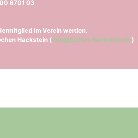
00 6701 03
ermitglied im Verein werden.
ochen Hackstein (
info@jochen-hackstein.de
)