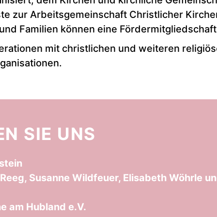
ganisiert, dem Kirchen und kirchliche Gemeinsc
ste zur Arbeitsgemeinschaft Christlicher Kirche
und Familien können eine Fördermitgliedschaft
perationen mit christlichen und weiteren religi
rganisationen.
N SIE UNS
stein
 Reeg, Susanne Wildfeuer, Elisabeth Wöhrle 
e am Hubland e.V.