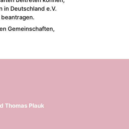
haften beitreten können,
n in Deutschland e.V.
 beantragen.
ösen Gemeinschaften,
und Thomas Plauk