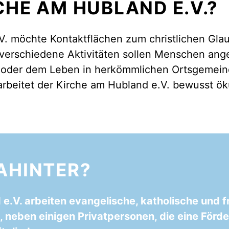
CHE AM HUBLAND E.V.?
V. möchte Kontaktflächen zum christlichen Gl
 verschiedene Aktivitäten sollen Menschen an
 oder dem Leben in herkömmlichen Ortsgemeind
rbeitet der Kirche am Hubland e.V. bewusst ö
AHINTER?
e.V. arbeiten evangelische, katholische und f
neben einigen Privatpersonen, die eine Förde