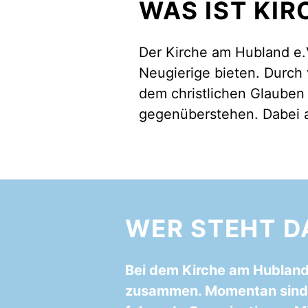
WAS IST KIR
Der Kirche am Hubland e.
Neugierige bieten. Durch
dem christlichen Glauben
gegenüberstehen. Dabei a
WER STEHT D
Bei dem Kirche am Hubland 
zusammen. Momentan sind, 