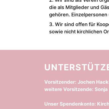
2. Wir sind als Verein or
die als Mitglieder und Gä
gehören. Einzelpersonen 
3. Wir sind offen für Koo
sowie nicht kirchlichen O
UNTERSTÜTZE
Vorsitzender: Jochen Hack
weitere Vorsitzende: Sonja
Unser Spendenkonto: Kirch