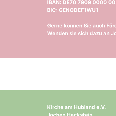
IBAN: DE70 7909 0000 00
BIC: GENODEF1WU1
Gerne können Sie auch Förd
Wenden sie sich dazu an J
Kirche am Hubland e.V.
Jochen Hackstein