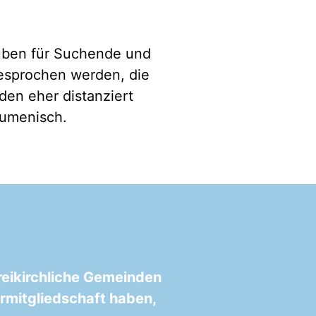
auben für Suchende und
gesprochen werden, die
en eher distanziert
kumenisch.
reikirchliche Gemeinden
rmitgliedschaft haben,