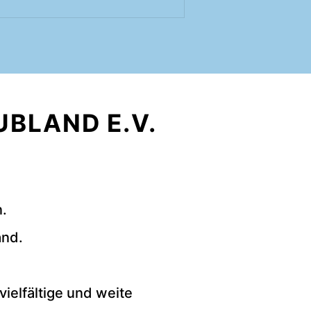
UBLAND E.V.
n.
and.
ielfältige und weite